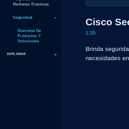
Medianas Empresas
Seguridad
Cisco Se
Overview De
1:35
Productos Y
Soluciones
Brinda segurida
EXPLORAR
necesidades en
Eventos
Inside Cisco
Partner
Productos
Sectores
Tendencias
Tecnológicas