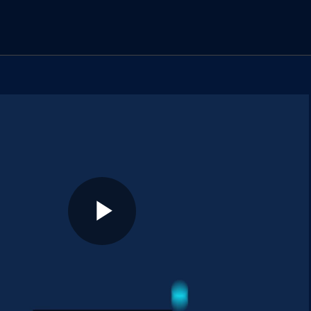
los vídeos
Play