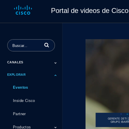
Portal de videos de Cisco
Introduzca los conceptos de búsqueda de 
CANALES
EXPLORAR
Industrias
Líderes De Negocios
Líderes De TI
Masterclass
Pequeñas Y
Seguridad
Medianas Empresas
Eventos
Inside Cisco
Partner
Productos