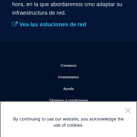
hora, en la que abordaremos cmo adaptar su 
infraestructura de red.
Vea las soluciones de red
Se abre en una nueva ventana
Contacos
Se abre en una nueva ventana
Comentarios
Se abre en una nueva ventana
Ayuda
Se abre en una nueva ventana
Términos y condiciones
Se abre en una nueva ventan
Declaración de privacidad
By continuing to use our website, you acknowledge the
Se abre en una nueva ventana
Cookies
use of cookies.
Se abre en una nueva ventana
Marcas comerciales