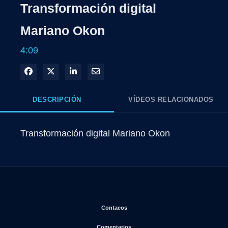
Transformación digital
Mariano Okon
4:09
Compartir en Facebook
Compartir en X
Compartir en LinkedIn
Compartir por correo electrónico
DESCRIPCIÓN
VÍDEOS RELACIONADOS
Transformación digital Mariano Okon
Se abre en una nueva ventana
Contacos
Se abre en una nueva ventana
Comentarios